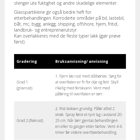
stenger ute fuktighet og andre skadelige elementer.
Glasspartiklene gir også bedre heft for
etterbehandlingen. Korroderte områder på bil, lastebil,
båt, mc, bygg, anlegg, shipping, offshore, hjem, fritid,
landbruk- og entreprenørutstyr.
Kan overlakkeres med de fleste typer lakk (gjør prøve
først).
Gradering
Bruksanvisning/ anvisning
1. Fjern løs rust med stålbørste. Sørg for
Grad 1
at overflaten er fri for olje og fett. Skyll
(gravrust)
rikelig med ferskvann. Vent med
påføring til overflaten er tørr.
2. Rist boksen grundig. Påfør alltid 2
strøk. Spray først et tynt lag i avstand 20-
Grad 2 (flakrust)
25 cm. Når tørr gjentas behandlingen
en eller to ganger etter behov. Vent 4-6
timer før videre overflatebehandling.