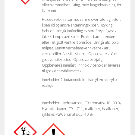
eller svimmelhet. Giftig, med langtidsvirkning, for
liv i vann.
Holdes vekk fra varme, varme overflater, gnister,
åpen ild og andre antenningskilder. Røyking
forbudt. Unngå innånding av støv / røyk / gass /
tåke / damp / aerosoler. Brukes bare utendørs
eller i et godt ventilert område. Unngå utslipp til
miljøet. Benytt vernehansker / verneklær /
vernebriller / ansiktsskjerm. Oppbevares på et
godt ventilert sted. Oppbevares kjølig.
Oppbevares innelåst. Innhold / beholder leveres
til godkjent avfallsmottak.
Inneholder 2-butanonoksim. Kan gi en allergisk
reaksjon.
Inneholder: Hydrokarbon, C9 aromatisk 10 -30 %,
Hydrokarboner, C9 – C11, n-alkaner, isoalkaner,
sykliske, <2% aromatisk 5 -10 %