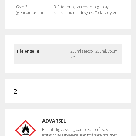
Grad 3
3. Etter bruk, snu boksen og spray til det
(gjennomrusten)
kun kommer ut drivgass. Tørk av dysen
Tilgjengelig
200ml aerosol, 250ml, 750ml,
2,5L
ADVARSEL
Brannfarlig væske og damp. Kan forårsake
irritasjon av luftveiene. Kan forårsake døsighet