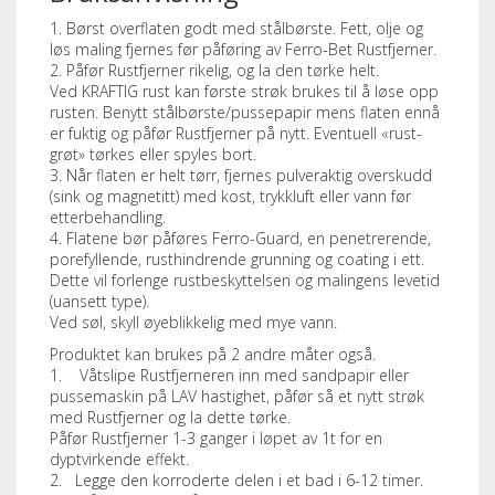
1. Børst overflaten godt med stålbørste. Fett, olje og
løs maling fjernes før påføring av Ferro-Bet Rustfjerner.
2. Påfør Rustfjerner rikelig, og la den tørke helt.
Ved KRAFTIG rust kan første strøk brukes til å løse opp
rusten. Benytt stålbørste/pussepapir mens flaten ennå
er fuktig og påfør Rustfjerner på nytt. Eventuell «rust-
grøt» tørkes eller spyles bort.
3. Når flaten er helt tørr, fjernes pulveraktig overskudd
(sink og magnetitt) med kost, trykkluft eller vann før
etterbehandling.
4. Flatene bør påføres Ferro-Guard, en penetrerende,
porefyllende, rusthindrende grunning og coating i ett.
Dette vil forlenge rustbeskyttelsen og malingens levetid
(uansett type).
Ved søl, skyll øyeblikkelig med mye vann.
Produktet kan brukes på 2 andre måter også.
1. Våtslipe Rustfjerneren inn med sandpapir eller
pussemaskin på LAV hastighet, påfør så et nytt strøk
med Rustfjerner og la dette tørke.
Påfør Rustfjerner 1-3 ganger i løpet av 1t for en
dyptvirkende effekt.
2. Legge den korroderte delen i et bad i 6-12 timer.