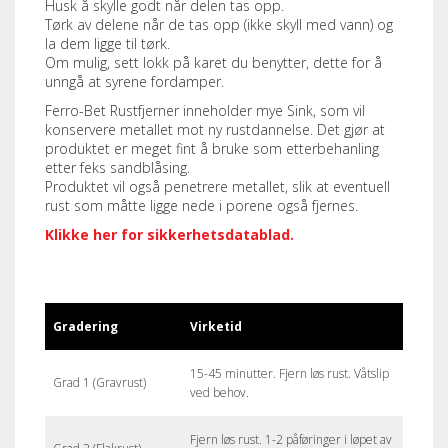
Husk å skylle godt når delen tas opp.
Tørk av delene når de tas opp (ikke skyll med vann) og
la dem ligge til tørk.
Om mulig, sett lokk på karet du benytter, dette for å
unngå at syrene fordamper.
Ferro-Bet Rustfjerner inneholder mye Sink, som vil
konservere metallet mot ny rustdannelse. Det gjør at
produktet er meget fint å bruke som etterbehanling
etter feks sandblåsing.
Produktet vil også penetrere metallet, slik at eventuell
rust som måtte ligge nede i porene også fjernes.
Klikke her for sikkerhetsdatablad.
Gradering
Virketid
15-45 minutter. Fjern løs rust. Våtslip
Grad 1 (Gravrust)
ved behov.
Fjern løs rust. 1-2 påføringer i løpet av