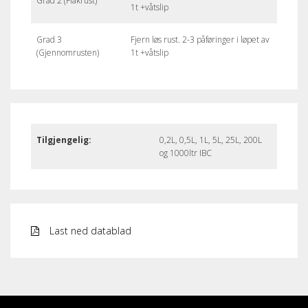
Grad 2 (Flakrust)
1t +våtslip
Grad 3
Fjern løs rust. 2-3 påføringer i løpet av
(Gjennomrusten)
1t +våtslip
Tilgjengelig:
0,2L, 0,5L, 1L, 5L, 25L, 200L
og 1000ltr IBC
Last ned datablad