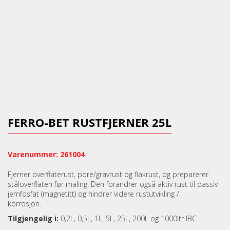
FERRO-BET RUSTFJERNER 25L
Varenummer: 261004
Fjerner overflaterust, pore/gravrust og flakrust, og preparerer
ståloverflaten før maling. Den forandrer også aktiv rust til passiv
jernfosfat (magnetitt) og hindrer videre rustutvikling /
korrosjon.
Tilgjengelig i:
0,2L, 0,5L, 1L, 5L, 25L, 200L og 1000ltr IBC