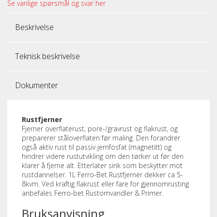
Se vanlige spørsmål og svar her
Beskrivelse
Teknisk beskrivelse
Dokumenter
Rustfjerner
Fjerner overflaterust, pore-/gravrust og flakrust, og
preparerer ståloverflaten før maling. Den forandrer
også aktiv rust til passiv jernfosfat (magnetitt) og
hindrer videre rustutvikling om den tørker ut før den
klarer å fjerne alt. Etterlater sink som beskytter mot
rustdannelser. 1L Ferro-Bet Rustfjerner dekker ca 5-
8kvm. Ved kraftig flakrust eller fare for gjennomrusting
anbefales Ferro-bet Rustomvandler & Primer.
Bruksanvisning