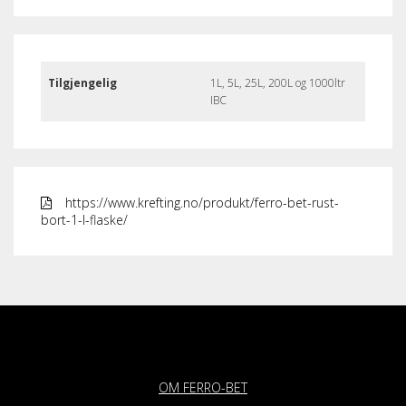
Tilgjengelig
1L, 5L, 25L, 200L og 1000ltr
IBC
https://www.krefting.no/produkt/ferro-bet-rust-
bort-1-l-flaske/
OM FERRO-BET