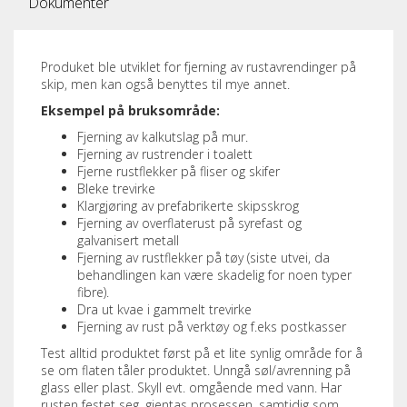
Dokumenter
Produket ble utviklet for fjerning av rustavrendinger på
skip, men kan også benyttes til mye annet.
Eksempel på bruksområde:
Fjerning av kalkutslag på mur.
Fjerning av rustrender i toalett
Fjerne rustflekker på fliser og skifer
Bleke trevirke
Klargjøring av prefabrikerte skipsskrog
Fjerning av overflaterust på syrefast og
galvanisert metall
Fjerning av rustflekker på tøy (siste utvei, da
behandlingen kan være skadelig for noen typer
fibre).
Dra ut kvae i gammelt trevirke
Fjerning av rust på verktøy og f.eks postkasser
Test alltid produktet først på et lite synlig område for å
se om flaten tåler produktet. Unngå søl/avrenning på
glass eller plast. Skyll evt. omgående med vann. Har
rusten festet seg, gjentas prosessen, samtidig som