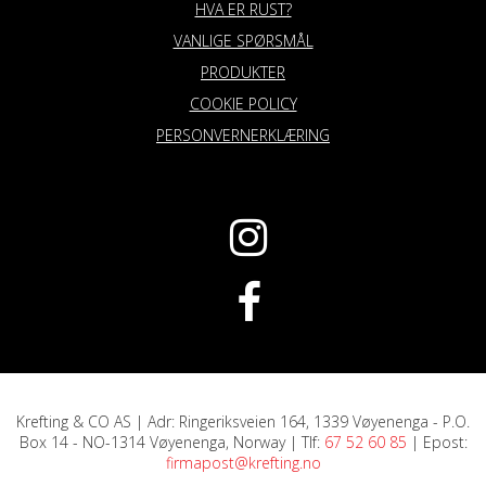
HVA ER RUST?
VANLIGE SPØRSMÅL
PRODUKTER
COOKIE POLICY
PERSONVERNERKLÆRING
Krefting & CO AS | Adr: Ringeriksveien 164, 1339 Vøyenenga - P.O.
Box 14 - NO-1314 Vøyenenga, Norway | Tlf:
67 52 60 85
| Epost:
firmapost@krefting.no