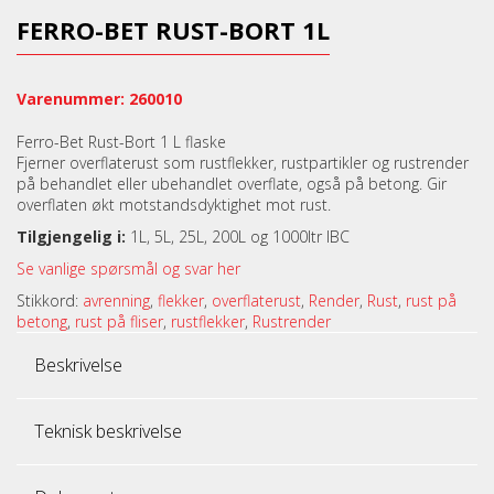
FERRO-BET RUST-BORT 1L
Varenummer: 260010
Ferro-Bet Rust-Bort 1 L flaske
Fjerner overflaterust som rustflekker, rustpartikler og rustrender
på behandlet eller ubehandlet overflate, også på betong. Gir
overflaten økt motstandsdyktighet mot rust.
Tilgjengelig i:
1L, 5L, 25L, 200L og 1000ltr IBC
Se vanlige spørsmål og svar her
Stikkord:
avrenning
,
flekker
,
overflaterust
,
Render
,
Rust
,
rust på
betong
,
rust på fliser
,
rustflekker
,
Rustrender
Beskrivelse
Teknisk beskrivelse