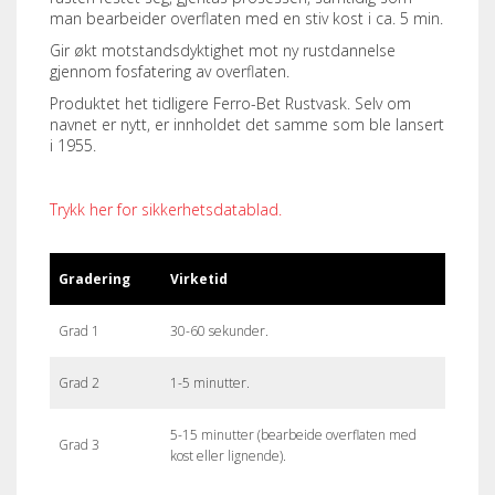
man bearbeider overflaten med en stiv kost i ca. 5 min.
Gir økt motstandsdyktighet mot ny rustdannelse
gjennom fosfatering av overflaten.
Produktet het tidligere Ferro-Bet Rustvask. Selv om
navnet er nytt, er innholdet det samme som ble lansert
i 1955.
Trykk her for sikkerhetsdatablad.
Gradering
Virketid
Grad 1
30-60 sekunder.
Grad 2
1-5 minutter.
5-15 minutter (bearbeide overflaten med
Grad 3
kost eller lignende).