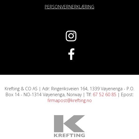
PERSONVERNERKLÆRING
Krefting & CO AS | Adr: Ringeriksveien 164, 1339 Vøyenenga - P.O.
Box 14 - NO-1314 Vøyenenga, Norway | Tlf:
67 52 60 85
| Epost:
firmapost@krefting.no