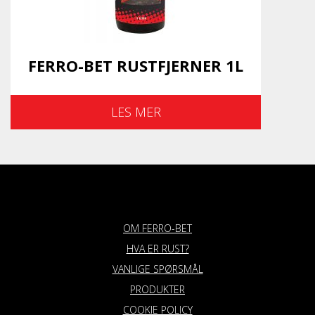
FERRO-BET RUSTFJERNER 1L
LES MER
OM FERRO-BET
HVA ER RUST?
VANLIGE SPØRSMÅL
PRODUKTER
COOKIE POLICY