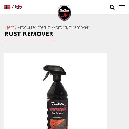
/
Hjem
/ Produkter med stikkord “rust remover”
RUST REMOVER